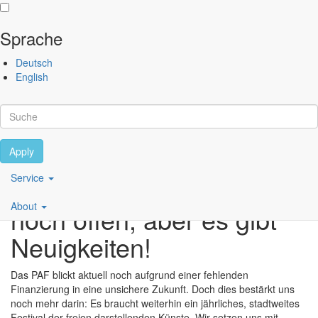
Sprache
Direkt zum Inhalt
Deutsch
Performing
English
Arts
Festival
Berlin
Apply
Scroll
Main
Service
Die Zukunft des PAF ist
navigation
About
noch offen, aber es gibt
DE
Neuigkeiten!
Das PAF blickt aktuell noch aufgrund einer fehlenden
Finanzierung in eine unsichere Zukunft. Doch dies bestärkt uns
noch mehr darin: Es braucht weiterhin ein jährliches, stadtweites
Festival der freien darstellenden Künste. Wir setzen uns mit