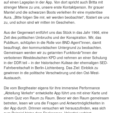
auf einen Lageplan in der App. Von dort spricht auch Britta mit
strenger Miene zu uns, unsere erste Kontaktperson. Ihr grauer
Mantel und die schwarzen Boots verleihen ihr eine mysteriöse
Aura. „Bitte folgen Sie mir, wir werden beobachtet“, flüstert sie uns
zu, und schon sind wir mitten im Geschehen.
Aus der Gegenwart entführt uns das Stück in das Jahr 1966, eine
Zeit des politischen Umbruchs und der Konspiration. Wir, das
Publikum, schlüpfen in die Rolle von BND-Agent*innen, damit
beauftragt, den kommunistischen Untergrund zu beobachten.
Gemeinsam werden wir zu getarnten Funktionär*innen der
verbotenen Westdeutschen KPD und nehmen an einer Schulung
in der DDR teil – in der historischen Kulisse der ehemaligen SED-
Fahrbereitschaft in Berlin-Lichtenberg. Das Ziel: Einblick zu
gewinnen in die politische Verschwörung und den Ost-West-
Austausch.
Die vom Borgtheater eigens für ihre immersive Performance
„Abteilung Verkehr“
entwickelte App führt uns mit einer Karte und
einem Quiz von Raum zu Raum. Bevor wir den Raum gemeinsam
betreten, lesen wir uns die Fragen und Antwortmöglichkeiten in
der App durch. Drinnen versuchen wir herauszufinden, was sich
zum Beispiel hinter dem Decknamen „Valentin“ verbirgt.