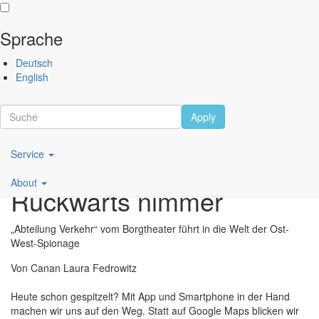
Sprache
Direkt
Performing
Deutsch
zum
Arts
English
Inhalt
Festival
Berlin
Apply
Scroll
Main
Service
navigation
About
Rückwärts nimmer
DE
„Abteilung Verkehr“ vom Borgtheater führt in die Welt der Ost-
West-Spionage
Von Canan Laura Fedrowitz
Heute schon gespitzelt? Mit App und Smartphone in der Hand
machen wir uns auf den Weg. Statt auf Google Maps blicken wir