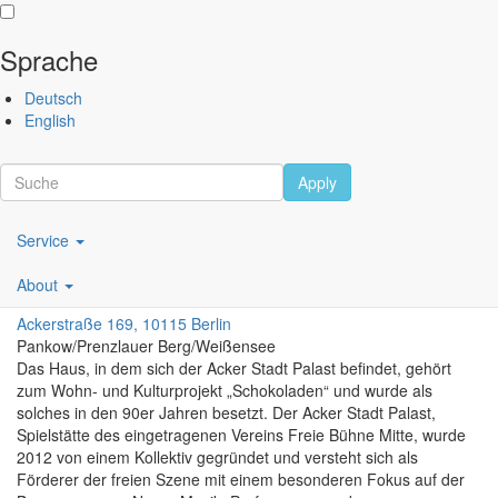
Sprache
Direkt
Performing
Deutsch
zum
Arts
English
Inhalt
Festival
Berlin
Apply
Scroll
Main
Service
navigation
Acker Stadt Palast
About
DE
Ackerstraße 169, 10115 Berlin
Pankow/Prenzlauer Berg/Weißensee
Das Haus, in dem sich der Acker Stadt Palast befindet, gehört
zum Wohn- und Kulturprojekt „Schokoladen“ und wurde als
solches in den 90er Jahren besetzt. Der Acker Stadt Palast,
Spielstätte des eingetragenen Vereins Freie Bühne Mitte, wurde
2012 von einem Kollektiv gegründet und versteht sich als
Förderer der freien Szene mit einem besonderen Fokus auf der